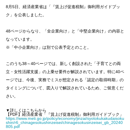
8月5日、経済産業省は「『賃上げ促進税制』御利用ガイドブッ
ク」を公表しました。
48ページからなり、「全企業向け」と「中堅企業向け」の内容と
なっています。
※「中小企業向け」は別で公表予定とのこと。
このうち38～40ページでは、新しく創設された「子育てとの両
立・女性活躍支援」の上乗せ要件が解説されています。特に40ペ
ージでは、今後、実務でミスが想定される「認定の取得時期」の
タイミングについて、図入りで解説されているため、ご留意くだ
さい。
▼詳しくはこちらから
【PDF】経済産業省「『賃上げ促進税制』御利用ガイドブック」
https://www.meti.go.jp/policy/economy/jinzai/syotokukakudaisoku
shin/r6_chinagesokushinzeisei/chinagesokusinzeisei_gb_20240
805.pdf