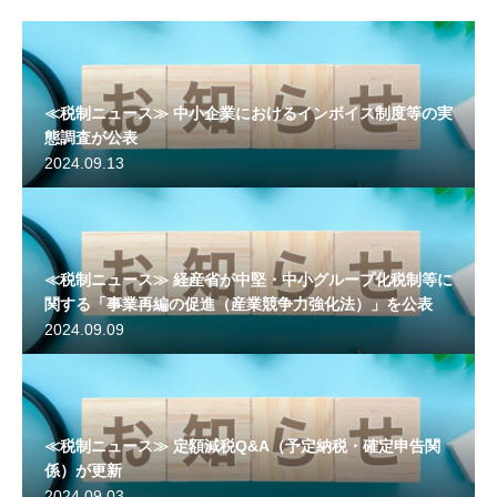
≪税制ニュース≫ 中小企業におけるインボイス制度等の実
態調査が公表
2024.09.13
≪税制ニュース≫ 経産省が中堅・中小グループ化税制等に
関する「事業再編の促進（産業競争力強化法）」を公表
2024.09.09
≪税制ニュース≫ 定額減税Q&A（予定納税・確定申告関
係）が更新
2024.09.03