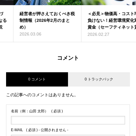
経営者が押さえておくべき税
＜必見＞物価高・コスト増に
制情報（2026年2月のまと
負けない！経営環境変化対応
め）
資金（セーフティネット貸
付）について解説
2026.03.06
2026.02.27
コメント
0 コメント
0 トラックバック
この記事へのコメントはありません。
名前（例：山田 太郎）
( 必須 )
E-MAIL
( 必須 ) - 公開されません -