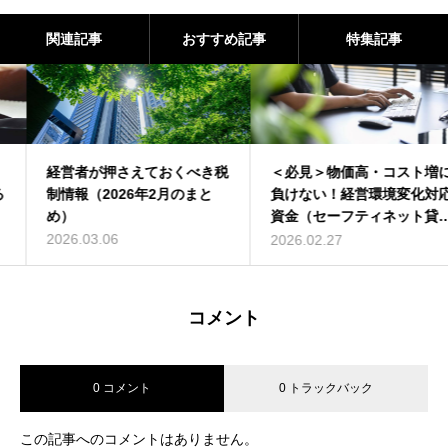
関連記事
おすすめ記事
特集記事
経営者が押さえておくべき税
＜必見＞物価高・コスト増に
制情報（2026年2月のまと
負けない！経営環境変化対応
め）
資金（セーフティネット貸
付）について解説
2026.03.06
2026.02.27
コメント
0 コメント
0 トラックバック
この記事へのコメントはありません。