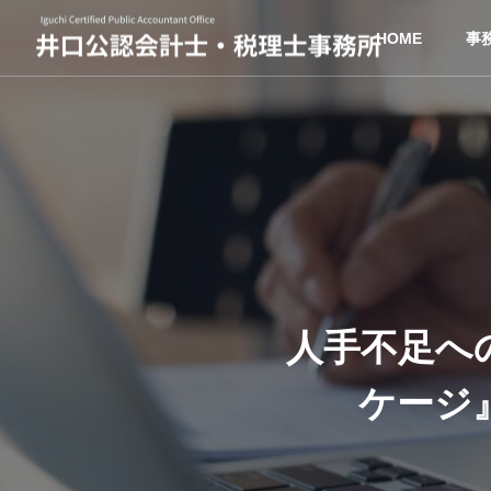
HOME
事
人手不足へ
ケージ