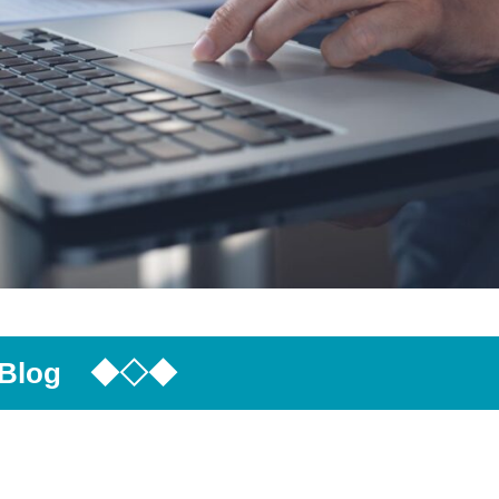
log ◆◇◆