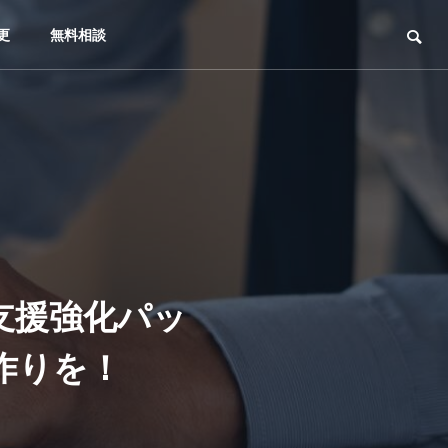
更
無料相談
支援強化パッ
作りを！