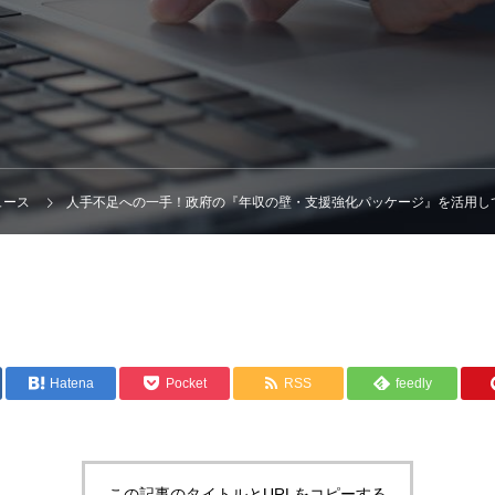
ュース
人手不足への一手！政府の『年収の壁・支援強化パッケージ』を活用し
Hatena
Pocket
RSS
feedly
この記事のタイトルとURLをコピーする