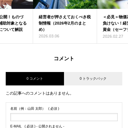
経営者が押さえておくべき税
＜必見＞物価高・コスト増に
制情報（2026年2月のまと
負けない！経営環境変化対応
め）
資金（セーフティネット貸
付）について解説
2026.03.06
2026.02.27
コメント
0 コメント
0 トラックバック
この記事へのコメントはありません。
名前（例：山田 太郎）
( 必須 )
E-MAIL
( 必須 ) - 公開されません -