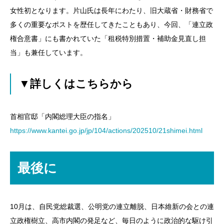
女性初となります。片山氏は長年にわたり、旧大蔵省・財務省で
多くの重要なポストを歴任してきたこともあり、今回、「連立政
権合意書」にも書かれていた「租税特別措置・補助金見直し担
当」も兼任しています。
▼詳しくはこちらから
首相官邸「内閣総理大臣の指名」
https://www.kantei.go.jp/jp/104/actions/202510/21shimei.html
最後に
10月は、自民党総裁選、公明党の連立離脱、日本維新の会との連
立政権樹立、高市内閣の発足など、毎日のように政治的な駆け引