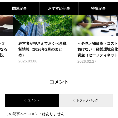
関連記事
おすすめ記事
特集記事
経営者が押さえておくべき税
＜必見＞物価高・コスト増に
制情報（2026年2月のまと
負けない！経営環境変化対応
め）
資金（セーフティネット貸
付）について解説
2026.03.06
2026.02.27
コメント
0 コメント
0 トラックバック
この記事へのコメントはありません。